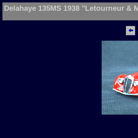
Delahaye 135MS 1938 "Letourneur & 