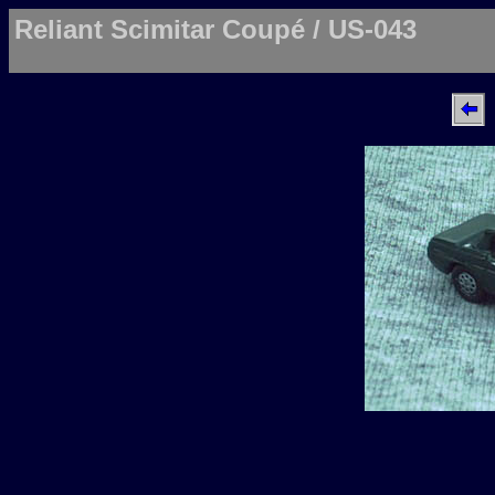
Reliant Scimitar Coupé / US-043