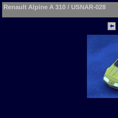
Renault Alpine A 310 / USNAR-028