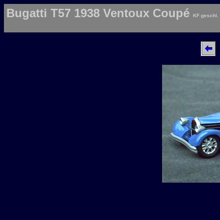
Bugatti T57 1938 Ventoux Coupé
KF geschl. 